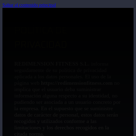
Saltar al contenido principal
POLÍTICA DE
PRIVACIDAD
REDIMENSION FITNESS S.L.
informa
seguidamente de su política de privacidad
aplicada a los datos personales. El uso de la
página web
https://redimensionfitness.com
no
implica que el usuario deba suministrar
información alguna respecto a su identidad, no
pudiendo ser asociada a un usuario concreto por
la empresa. En el supuesto que se suministre
datos de carácter de personal, estos datos serán
recogidos y utilizados conforme a las
limitaciones y los derechos recogidos en la
citada norma.